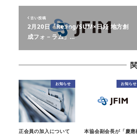
古い投稿
2月20日「Re:ing/SUM×日経 地方創
成フォ－ラム」…
お知らせ
お知らせ
正会員の加入について
本協会副会長が「慶應