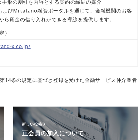
け又は手形の割引を内容とする契約の締結の媒介
管理およびMikatano融資ポータルを通じて、金融機関のお客
から資金の借り入れができる導線を提供します。
予定）
ard-x.co.jp/
第14条の規定に基づき登録を受けた金融サービス仲介業者
新しい投稿
正会員の加入について