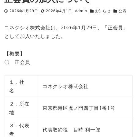
2026年1月29日
2026年4月1日
Admin
お知らせ
公表
投稿日
更新日
著
カテゴリー
カテゴリー
者
コネクシオ株式会社は、2026年1月29日、「正会員」
として加入いたしました。
【概要】
〇 正会員
１．社
コネクシオ株式会社
名
２．所在
東京都港区虎ノ門四丁目1番1号
地
３．代表
代表取締役 目時 利一郎
者